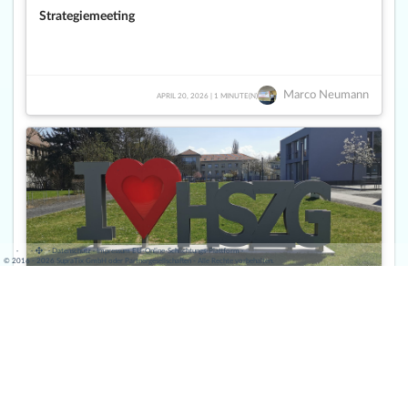
Strategiemeeting
Marco Neumann
APRIL 20, 2026 | 1 MINUTE(N)
·
·
·
Datenschutz
·
Impressum
EU-Online-Schlichtungs-Plattform
·
© 2016 - 2026 SupraTix GmbH oder Partnergesellschaften - Alle Rechte vorbehalten.
Live Workshop Metall-3D-Druck - Neue Möglichkeiten zur
Bauteilgestaltung
Marco Neumann
APRIL 20, 2026 | 1 MINUTE(N)